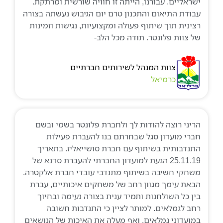
ישראליים. עבורנו, הייתה זו חוויה שורשית ומרתקת.
עבודת התיאום והתכנון טרם יום הגיבוש נעשתה בצורה
רצינית תוך שיתוף פעולה ומקצועיות, נגישות וזמינות
של צוות פלונטר. תודה מכל הלב-
צוות המנהל לשירותים חברתיים
כרמיאל
הריני רוצה להודות לך ולחברת פלונטר בשמי ובשם
חברי מועדון סגל שבחרתם בנו להעברת פעילות
התנדבותית בשיתוף עם חברת סושייאליז. בתאריך
25.11.19 הגעת למועדון החברתי להעברת סדנא של
משחקי חשיבה בשיתוף מתנדבי עובדי חברת אלקטרה.
הבאת עימך מגוון רחב של משחקים איכותיים, עברת
בין כל השולחנות ותמיד ענית בצורה נעימה ובחיוך
רחב לגמלאים. למותר לציין כי התנדבות חשובה
במועדוני גמלאים. ואף מעלה את האיכות של הנושאים