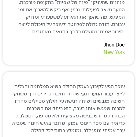
גוונים שהעניקו "פינה של שפיות" בתקופה מורכבת.
נוער נשאב לפעילות, נרגע ואף ביקש להאריך את זמן
מפגש, מה שהפך את האירוע למשמעותי ומדויק
בורם. תודה גדולה לפלונטר ולעופר על היכולת לייצר
Jhon Do
New Yor
ופר הגיע לקיבוץ בעמק החולה בשיא המלחמה והצליח
ייצר עבור הנוער רגעי שחרור וחיבור נדירים דרך משחקי
שיבה מגבשים ושיחה רגישה על חילוץ מטיילים מהודו.
מרות שפגשו אותו בעבר, הוא ריתק את השכבות
בוגרות מחדש בגישה מקצועית ולא מטיפה, המשלבת
ריזמה עם מסר חינוכי עמוק. מדובר באיש חינוך שמביא
רך אמיתי ונוגע ללב, ומומלץ בחום לכל קהילה