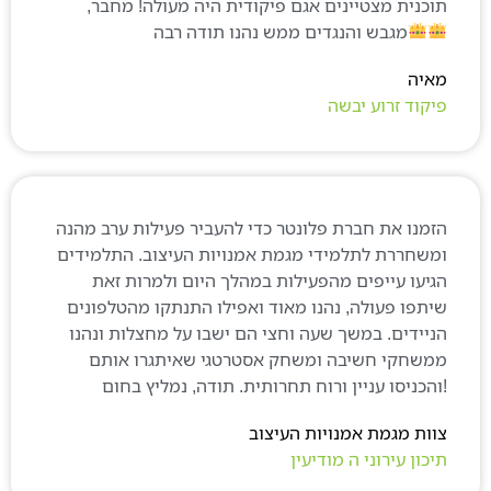
וכנית מצטיינים אגם פיקודית היה מעולה! מחבר,
מגבש והנגדים ממש נהנו תודה רבה
איה
יקוד זרוע יבשה
זמנו את חברת פלונטר כדי להעביר פעילות ערב מהנה
משחררת לתלמידי מגמת אמנויות העיצוב. התלמידים
גיעו עייפים מהפעילות במהלך היום ולמרות זאת
יתפו פעולה, נהנו מאוד ואפילו התנתקו מהטלפונים
ניידים. במשך שעה וחצי הם ישבו על מחצלות ונהנו
משחקי חשיבה ומשחק אסטרטגי שאיתגרו אותם
וות מגמת אמנויות העיצוב
יכון עירוני ה מודיעין