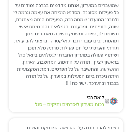
שמועברים במועדון, אנחנו מקדמים בברכה ומודים על
כל פעילות מסוג זה. הסדנא הוכיחה את עצמה וגרמה לי
ולחברי המועדון שמחה רבה, הפעילות היתה מאתגרת,
שונה, חווייתית, ומרעננת. הגמלאים נהנו מיחס אישי,
תשומת לב, שיחה ומשחק חשיבה מאתגרים ממך
ומהמתנדבים עובדי חברת אלקטרה . ברצוני להביע את
תודתי והערכתי על יום פעילות מרתק מלא תוכן
ושיתוף פעולה במועדון החברתי לגמלאים ביואל סגל
בראשון לציון . תודה על היוזמה, המחשבה, הארגון,
ההשקעה, והחשיבה על כל הפרטים, רמת המקצועיות
היתה ניכרת ביום הפעילות במועדון. על כל תודה
בכבוד ובהערכה. ישר כח !!!!
ליאת רבי
רכזת מועדון לאזרחים ותיקים – סגל
רציתי להגיד תודה על ההרצאה המרתקת והשיח