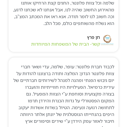
שלמה וכל צוות פלונטר, החגים קצת הרחיקו אותנו
מהאירוע החשוב שהיה לנו, אבל אנחנו לא שכחנו לרגע,
וכה חשוב לנו לומר תודה. אנא ראו את המכתב המצ"ב,
הוא נשלח מהשותפים כולם, מכל הלב.
חן פרץ
קשר- הבית של המשפחות המיוחדות
לכבוד חברת פלונטר: עופר, שלמה, עדי ושאר חברי
צוות פלונטר הנדון: המלצה ותודה ברצוננו להודות על
יום גיבוש הפגתי ומהנה למנהל לשירותים חברתיים של
עירית כרמיאל. הפעילויות היו חווייתיות והועברו
בצורה מקצועית וסוחפת ע"י הצוות המפעיל. גם
המקום הפסטורלי על גדות הכנרת והירדן תרמו
לתחושה רגועה ונעימה. הטיול בשדות אשדות יעקוב
היפים בהנחייתו הנוסטלגית של יונתן אלתר היוותה
חיבור לאזור עמק הירדן ע"י שירים וסיפורים ארץ