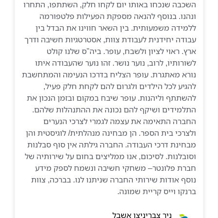
השכבה שנכחו באותו יום לקחו חלק, השתתפו, התחרו
ונהנו. בנוסף להנאה מספקת הפעילות פלטפורמה
ללמידה משמעותית. בין השאר חווינו את הבדל בין
עבודה יחידנית לעבודת צוות, אסטרטגיות חשיבה ודרך
ארץ. ראוי לציון ולשבח, עופר. ביה"ס שלנו קולט
לשורותיו, לרוב, נוער נושר. זהו נוער שהעבודה איתו
נורא מאתגרת. עופר הצליח בדרכו הנעימה והמתחשבת
להגיע לכל הילדים ולגרום להם לקחת חלק פעיל,
להשתתף וליהנות. עופר שיבח במקום ובזמן הנכון את
התלמידים ושיקף להם נכונה את ההתנהלות שלהם.
החברה התאימה את עצמה לגמרי לצרכי הנערים
ולצרכי בית הספר. הן מבחינה מנהלתית/ לוגיסטית והן
מבחינת דרכי העבודה. החברה גילתה אין סוף סבלנות
וסובלנות. לסיכום, אנו ממליצים בחום על שירותיה של
חברת פלונטר– משחקי חשיבה ונשמח לספק מידע
נוסף אודות שירותי החברה שניתנו לנו. בברכה, צוות
ברנקו וייס קריית שמונה.
ניר צבריניצן אשבל